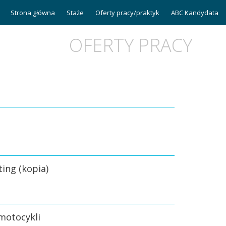
Strona główna
Staże
Oferty pracy/praktyk
ABC Kandydata
OFERTY PRACY
ting (kopia)
 motocykli