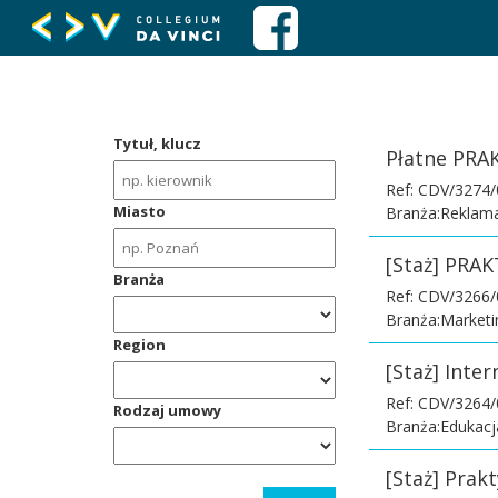
Tytuł, klucz
Płatne PRAK
Ref: CDV/3274
Miasto
Branża:Reklama
[Staż] PRAK
Branża
Ref: CDV/3266
Branża:Marketi
Region
[Staż] Inte
Ref: CDV/3264
Rodzaj umowy
Branża:Edukacja
[Staż] Prak